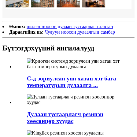
Өмнөх:
шилэн ноосон дулаан тусгаарлагч хавтан
Дараагийнх нь:
Чулуун ноосон дулаалгын самбар
Бүтээгдэхүүний ангилалууд
C-д зориулсан уян хатан хэт бага
температурын дулаалга ...
Дулаан тусгаарлагч резинэн
хөөсөнцөр хуудас