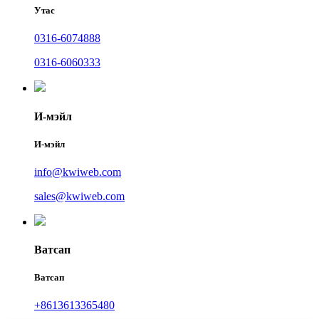
Утас
0316-6074888
0316-6060333
И-мэйл
И-мэйл
info@kwiweb.com
sales@kwiweb.com
Ватсап
Ватсап
+8613613365480