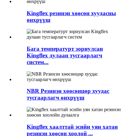
Kingflex резинэн хөөсөн хуудасны
өнхрүүш
Бага температурт зориулсан
Kingflex дулаан тусгаарлагч
систем...
NBR Резинэн хөөсөнцөр хуудас
тусгаарлагч өнхрүүш
Kingflex хаалттай эсийн уян хатан
резинэн хөөсөн хоолой ...