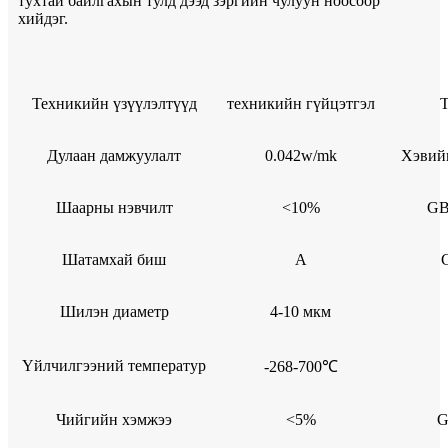
тухтай байлгахын тулд дээд зэргийн чулуун ноосоор
хийдэг.
Техникийн үзүүлэлтүүд
техникийн гүйцэтгэл
Дулаан дамжуулалт
0.042w/mk
Хэвий
Шаарны нэвчилт
<10%
GB
Шатамхай биш
A
Шилэн диаметр
4-10 мкм
Үйлчилгээний температур
-268-700℃
Чийгийн хэмжээ
<5%
G