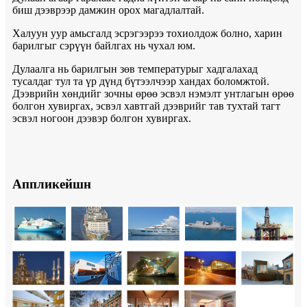
биш дээврээр дамжин орох магадлалтай.
Халуун уур амьсгалд эсрэгээрээ тохиолдож болно, харин
барилгыг сэрүүн байлгах нь чухал юм.
Дулаалга нь барилгын зөв температурыг хадгалахад
тусалдаг тул та үр дүнд бүтээлчээр хандах боломжтой.
Дээврийн хөндийг зочны өрөө эсвэл нэмэлт унтлагын өрөө
болгон хувиргах, эсвэл хавтгай дээврийг тав тухтай тагт
эсвэл ногоон дээвэр болгон хувиргах.
Аппликейшн