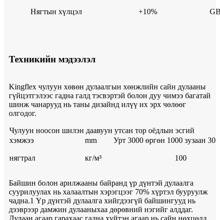
Нягтын хүлцэл
+10%
GB
Техникийн мэдээлэл
Kingflex чулуун хөвөн дулаалгын хөнжлийн сайн дулааны
гүйцэтгэлээс гадна галд тэсвэртэй болон дуу чимээ багатай
шинж чанарууд нь таны дизайнд илүү их эрх чөлөөг
олгодог.
Чулуун ноосон шилэн даавуун утсан тор оёдлын эсгий
хэмжээ
mm
Урт 3000 өргөн 1000 зузаан 30
нягтрал
кг/м³
100
Байшин болон арилжааны байранд үр дүнтэй дулаалга
суурилуулах нь халаалтын хэрэгцээг 70% хүртэл бууруулж
чадна.1 Үр дүнтэй дулаалга хийгдээгүй байшингууд нь
дээврээр дамжин дулааныхаа дөрөвний нэгийг алддаг.
Дулаан агаар гарахаас гадна хүйтэн агаар нь сайн нөхцөлд