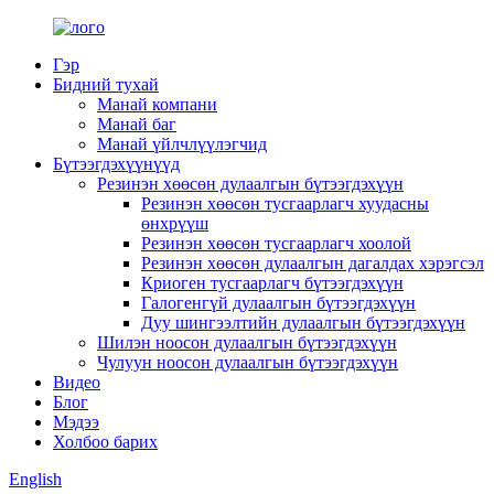
Гэр
Бидний тухай
Манай компани
Манай баг
Манай үйлчлүүлэгчид
Бүтээгдэхүүнүүд
Резинэн хөөсөн дулаалгын бүтээгдэхүүн
Резинэн хөөсөн тусгаарлагч хуудасны
өнхрүүш
Резинэн хөөсөн тусгаарлагч хоолой
Резинэн хөөсөн дулаалгын дагалдах хэрэгсэл
Криоген тусгаарлагч бүтээгдэхүүн
Галогенгүй дулаалгын бүтээгдэхүүн
Дуу шингээлтийн дулаалгын бүтээгдэхүүн
Шилэн ноосон дулаалгын бүтээгдэхүүн
Чулуун ноосон дулаалгын бүтээгдэхүүн
Видео
Блог
Мэдээ
Холбоо барих
English