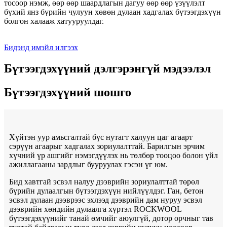
тосоор нэмж, өөр өөр шаардлагын дагуу өөр өөр үзүүлэлт
бүхий янз бүрийн чулуун хөвөн дулаан хадгалах бүтээгдэхүүн
болгон халааж хатууруулдаг.
Бидэнд имэйл илгээх
Бүтээгдэхүүний дэлгэрэнгүй мэдээлэл
Бүтээгдэхүүний шошго
Хүйтэн уур амьсгалтай бүс нутагт халуун цаг агаарт
сэрүүн агаарыг хадгалах зориулалттай. Барилгын эрчим
хүчний үр ашгийг нэмэгдүүлэх нь төлбөр тооцоо болон үйл
ажиллагааны зардлыг бууруулах гэсэн үг юм.
Бид хавтгай эсвэл налуу дээврийн зориулалттай төрөл
бүрийн дулаалгын бүтээгдэхүүн нийлүүлдэг. Ган, бетон
эсвэл дулаан дээврээс эхлээд дээврийн дам нуруу эсвэл
дээврийн хөндийн дулаалга хүртэл ROCKWOOL
бүтээгдэхүүнийг танай өмчийг аюулгүй, дотор орчныг тав