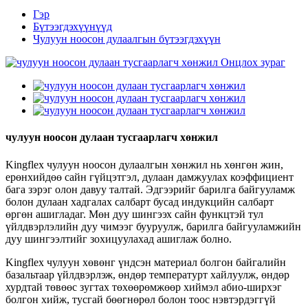
Гэр
Бүтээгдэхүүнүүд
Чулуун ноосон дулаалгын бүтээгдэхүүн
чулуун ноосон дулаан тусгаарлагч хөнжил
Kingflex чулуун ноосон дулаалгын хөнжил нь хөнгөн жин,
ерөнхийдөө сайн гүйцэтгэл, дулаан дамжуулах коэффициент
бага зэрэг олон давуу талтай. Эдгээрийг барилга байгууламж
болон дулаан хадгалах салбарт бусад индукцийн салбарт
өргөн ашигладаг. Мөн дуу шингээх сайн функцтэй тул
үйлдвэрлэлийн дуу чимээг бууруулж, барилга байгууламжийн
дуу шингээлтийг зохицуулахад ашиглаж болно.
Kingflex чулуун хөвөнг үндсэн материал болгон байгалийн
базальтаар үйлдвэрлэж, өндөр температурт хайлуулж, өндөр
хурдтай төвөөс зугтах төхөөрөмжөөр хиймэл абио-ширхэг
болгон хийж, тусгай бөөгнөрөл болон тоос нэвтэрдэггүй