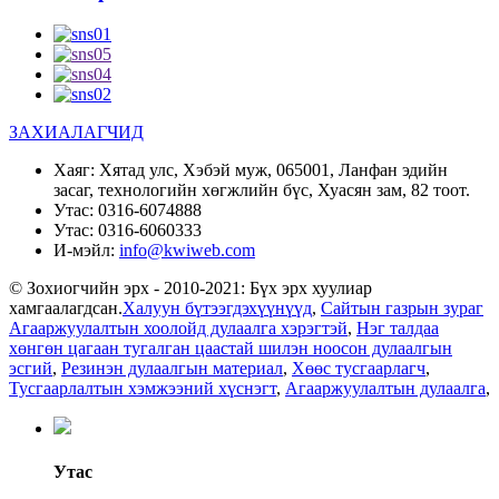
ЗАХИАЛАГЧИД
Хаяг:
Хятад улс, Хэбэй муж, 065001, Ланфан эдийн
засаг, технологийн хөгжлийн бүс, Хуасян зам, 82 тоот.
Утас:
0316-6074888
Утас:
0316-6060333
И-мэйл:
info@kwiweb.com
© Зохиогчийн эрх - 2010-2021: Бүх эрх хуулиар
хамгаалагдсан.
Халуун бүтээгдэхүүнүүд
,
Сайтын газрын зураг
Агааржуулалтын хоолойд дулаалга хэрэгтэй
,
Нэг талдаа
хөнгөн цагаан тугалган цаастай шилэн ноосон дулаалгын
эсгий
,
Резинэн дулаалгын материал
,
Хөөс тусгаарлагч
,
Тусгаарлалтын хэмжээний хүснэгт
,
Агааржуулалтын дулаалга
,
Утас