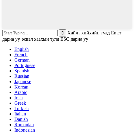
Хайлт хийхийн тулд Enter
дарна уу, эсвэл хаахын тулд ESC дарна уу
English
French
German
Portuguese
Spanish
Russian
Japanese
Korean
Arabic
Irish
Greek
Turkish
Italian
Danish
Romanian
Indonesian